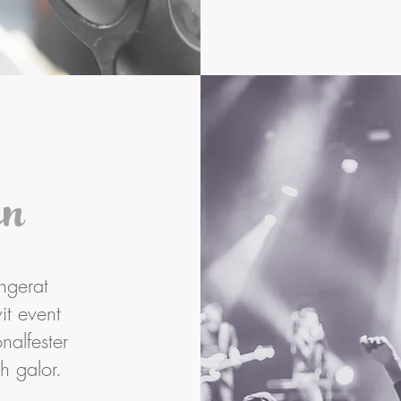
en
ngerat
vit event
nalfester
ch galor.