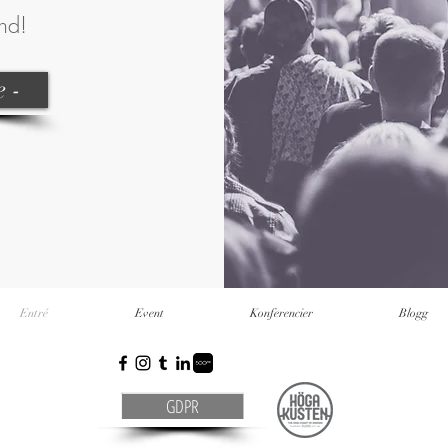
nd!
 -
Entré
Event
Konferencier
Blogg
GDPR