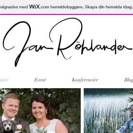
esignades med
.com
hemsidebyggare. Skapa din hemsida idag.
ntré
Event
Konferencier
Blo