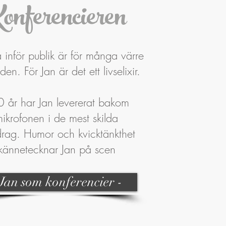
onferencieren
a inför publik är för många värre
en. För Jan är det ett livselixir.
0 år har Jan levererat bakom
ikrofonen i de mest skilda
rag.
Humor och kvicktänkthet
kännetecknar Jan på scen
 Jan som konferencier -