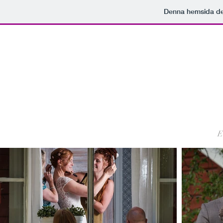
Denna hemsida d
E