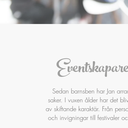
Eventskapar
Sedan barnsben har Jan arra
saker. I vuxen ålder har det bli
av skiftande karaktär. Från perso
och invigningar till festivaler o